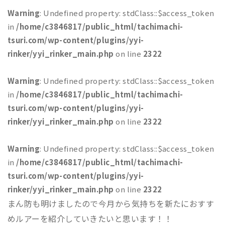
Warning
: Undefined property: stdClass::$access_token
in
/home/c3846817/public_html/tachimachi-
tsuri.com/wp-content/plugins/yyi-
rinker/yyi_rinker_main.php
on line
2322
Warning
: Undefined property: stdClass::$access_token
in
/home/c3846817/public_html/tachimachi-
tsuri.com/wp-content/plugins/yyi-
rinker/yyi_rinker_main.php
on line
2322
Warning
: Undefined property: stdClass::$access_token
in
/home/c3846817/public_html/tachimachi-
tsuri.com/wp-content/plugins/yyi-
rinker/yyi_rinker_main.php
on line
2322
まん防も明けましたので今月から気持ちを新たにおすす
めルアーを紹介していきたいと思います！！