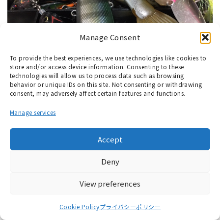
Manage Consent
To provide the best experiences, we use technologies like cookies to
【弥栄ダム】私はこれで釣りました！【ハードル
store and/or access device information. Consenting to these
アー編】
technologies will allow us to process data such as browsing
behavior or unique IDs on this site. Not consenting or withdrawing
consent, may adversely affect certain features and functions.
スポンサーリンク
Manage services
Accept
Deny
View preferences
Cookie Policy
プライバシーポリシー